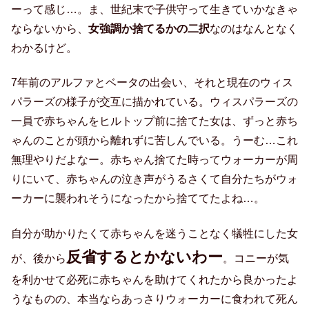
ーって感じ…。ま、世紀末で子供守って生きていかなきゃ
ならないから、
女強調か捨てるかの二択
なのはなんとなく
わかるけど。
7年前のアルファとベータの出会い、それと現在のウィス
パラーズの様子が交互に描かれている。ウィスパラーズの
一員で赤ちゃんをヒルトップ前に捨てた女は、ずっと赤ち
ゃんのことが頭から離れずに苦しんでいる。うーむ…これ
無理やりだよなー。赤ちゃん捨てた時ってウォーカーが周
りにいて、赤ちゃんの泣き声がうるさくて自分たちがウォ
ーカーに襲われそうになったから捨ててたよね…。
自分が助かりたくて赤ちゃんを迷うことなく犠牲にした女
反省するとかないわー
が、後から
。コニーが気
を利かせて必死に赤ちゃんを助けてくれたから良かったよ
うなものの、本当ならあっさりウォーカーに食われて死ん