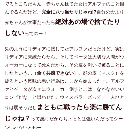
でるところだもん。赤ちゃん捨てた女はアルファのこと恨
んでるんだけど、
完全に八つ当たりじゃね!?
自分の命より
絶対あの場で捨てたり
赤ちゃんが大事だったら
しない
ってのー！
鬼のようにリディアに接してたアルファだったけど、実は
リディアに未練たらたら。そしてベータは大切な人間がウ
ォーカーになって死んだから、その皮を剥いで被ることに
したという…（
全く共感できない
）。顔の皮（マスク）を
被るという気味の悪い行為はここから始まったー。アルフ
ァとベータが次々にウォーカー倒すとこは、なかなかいい
コンビだなーと思わせた。ウィスパラーズって、一人ひと
まともに戦ったら楽に勝てん
りは弱そうだし
じゃね？
って感じだからちょっとは強いんだってシー
ンいれないとねー。