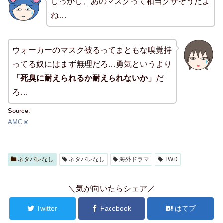
しっかし、あのマスクって相当クサそうだよ
ね…
ウォーカーのマスク被るってまともな嗅覚持
ってる奴にはまず無理だろ…勇気というより
「死臭に耐えられるか耐えられないか」
だ
ろ…
Source:
AMC
ネタバレなし
ネタバレなし
海外ドラマ
TWD
＼気が向いたらシェア／
Twitter
Facebook
はてブ