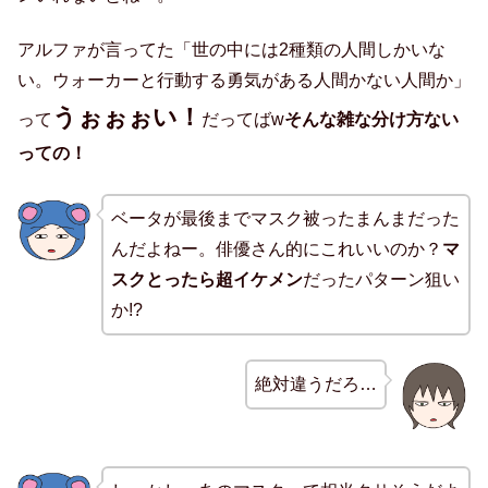
アルファが言ってた「世の中には2種類の人間しかいな
い。ウォーカーと行動する勇気がある人間かない人間か」
うぉぉぉい！
って
だってばw
そんな雑な分け方ない
っての！
ベータが最後までマスク被ったまんまだった
んだよねー。俳優さん的にこれいいのか？
マ
スクとったら超イケメン
だったパターン狙い
か!?
絶対違うだろ…