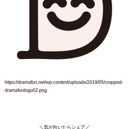
https://dramafun.net/wp-content/uploads/2019/05/cropped-
dramafunlogo02.png
＼気が向いたらシェア／